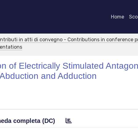
Home
Scor
ontributi in atti di convegno - Contributions in conference 
sentations
n of Electrically Stimulated Antagon
 Abduction and Adduction
eda completa (DC)