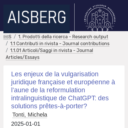
IRIS
1. Prodotti della ricerca - Research output
1.1 Contributi in rivista - Journal contributions
1.1.01 Articoli/Saggi in rivista - Journal
Articles/Essays
Les enjeux de la vulgarisation
juridique française et européenne à
l’aune de la reformulation
intralinguistique de ChatGPT: des
solutions prêtes-à-porter?
Tonti, Michela
2025-01-01