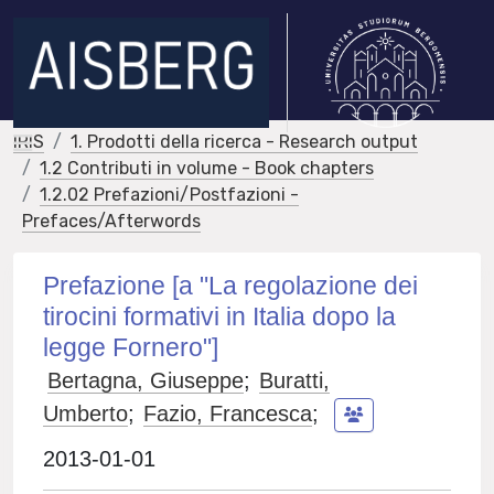
IRIS
1. Prodotti della ricerca - Research output
1.2 Contributi in volume - Book chapters
1.2.02 Prefazioni/Postfazioni -
Prefaces/Afterwords
Prefazione [a "La regolazione dei
tirocini formativi in Italia dopo la
legge Fornero"]
Bertagna, Giuseppe
;
Buratti,
Umberto
;
Fazio, Francesca
;
2013-01-01