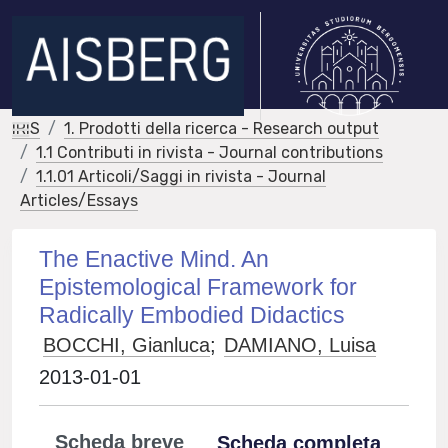
IRIS
1. Prodotti della ricerca - Research output
1.1 Contributi in rivista - Journal contributions
1.1.01 Articoli/Saggi in rivista - Journal
Articles/Essays
The Enactive Mind. An
Epistemological Framework for
Radically Embodied Didactics
BOCCHI, Gianluca
;
DAMIANO, Luisa
2013-01-01
Scheda breve
Scheda completa