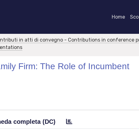
Home
Scor
ontributi in atti di convegno - Contributions in conference 
sentations
amily Firm: The Role of Incumbent
eda completa (DC)