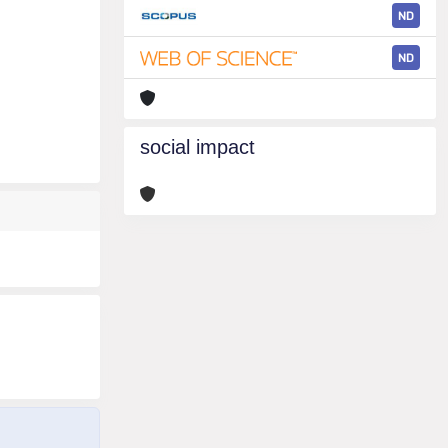
ND
ND
social impact