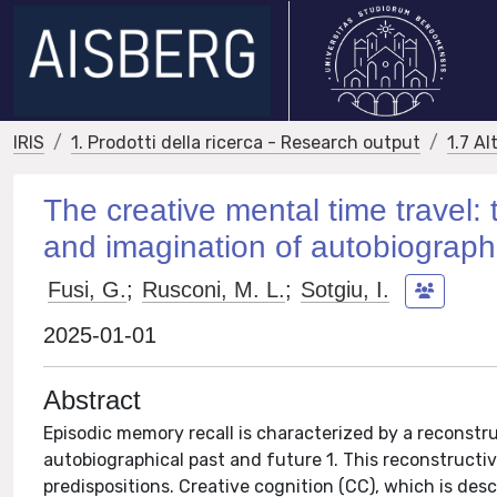
IRIS
1. Prodotti della ricerca - Research output
1.7 Al
The creative mental time travel: t
and imagination of autobiograph
Fusi, G.
;
Rusconi, M. L.
;
Sotgiu, I.
2025-01-01
Abstract
Episodic memory recall is characterized by a reconstru
autobiographical past and future 1. This reconstructiv
predispositions. Creative cognition (CC), which is desc