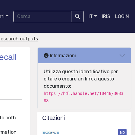
ri
IT
IRIS
LOGIN
r research outputs
ecall
Informazioni
Utilizza questo identificativo per
citare o creare un link a questo
documento:
https://hdl.handle.net/10446/3083
88
Citazioni
nto both
ormation
ND