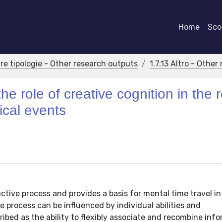
Home
Scor
tre tipologie - Other research outputs
1.7.13 Altro - Othe
he role of creative cognition in the r
ical events
ctive process and provides a basis for mental time travel i
e process can be influenced by individual abilities and
ribed as the ability to flexibly associate and recombine inf