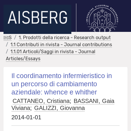
IRIS
1. Prodotti della ricerca - Research output
1.1 Contributi in rivista - Journal contributions
1.1.01 Articoli/Saggi in rivista - Journal
Articles/Essays
Il coordinamento infermieristico in
un percorso di cambiamento
aziendale: whence e whither
CATTANEO, Cristiana
;
BASSANI, Gaia
Viviana
;
GALIZZI, Giovanna
2014-01-01