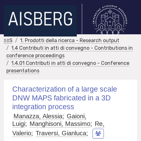
IRIS
1. Prodotti della ricerca - Research output
1.4 Contributi in atti di convegno - Contributions in
conference proceedings
1.4.01 Contributi in atti di convegno - Conference
presentations
Characterization of a large scale
DNW MAPS fabricated in a 3D
integration process
Manazza, Alessia
;
Gaioni,
Luigi
;
Manghisoni, Massimo
;
Re,
Valerio
;
Traversi, Gianluca
;