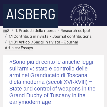
IRIS
1. Prodotti della ricerca - Research output
1.1 Contributi in rivista - Journal contributions
1.1.01 Articoli/Saggi in rivista - Journal
Articles/Essays
«Sono più di cento le antiche leggi
sull’armi»: stato e controllo delle
armi nel Granducato di Toscana
d’età moderna (secoli XVI-XVIII) =
State and control of weapons in the
Grand Duchy of Tuscany in the
earlymodern age