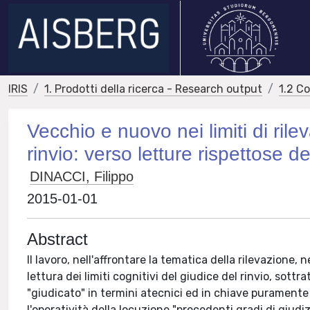
IRIS
1. Prodotti della ricerca - Research output
1.2 C
Vecchio e nuovo nei limiti di rilev
rinvio: verso letture rispettose d
DINACCI, Filippo
2015-01-01
Abstract
Il lavoro, nell'affrontare la tematica della rilevazione, 
lettura dei limiti cognitivi del giudice del rinvio, sott
"giudicato" in termini atecnici ed in chiave puramente 
l'operatività della locuzione "precedenti gradi di giudizi