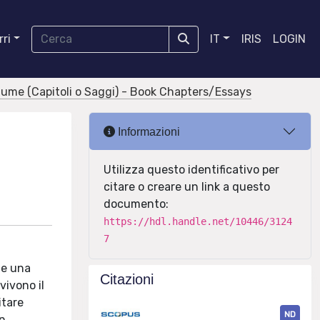
ri
IT
IRIS
LOGIN
olume (Capitoli o Saggi) - Book Chapters/Essays
i
Informazioni
Utilizza questo identificativo per
citare o creare un link a questo
documento:
https://hdl.handle.net/10446/3124
7
one una
Citazioni
vivono il
itare
ND
on