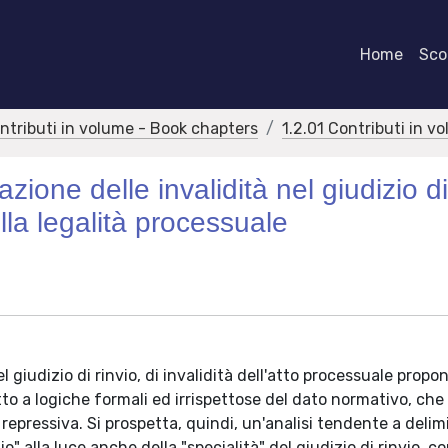
Home
Scor
ontributi in volume - Book chapters
1.2.01 Contributi in v
azione delle invalidità nel giudizio d
ella legalità processuale
nel giudizio di rinvio, di invalidità dell'atto processuale prop
ratto a logiche formali ed irrispettose del dato normativo, che 
repressiva. Si prospetta, quindi, un'analisi tendente a delim
o" alla luce anche della "specialità" del giudizio di rinvio, c