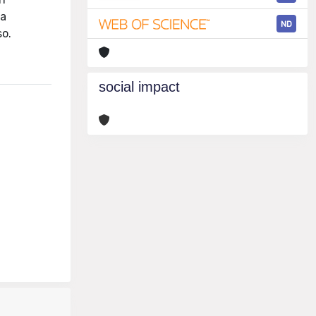
ta
ND
so.
social impact