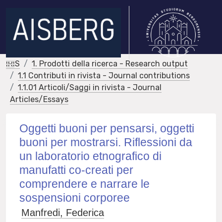
IRIS
1. Prodotti della ricerca - Research output
1.1 Contributi in rivista - Journal contributions
1.1.01 Articoli/Saggi in rivista - Journal
Articles/Essays
Oggetti buoni per pensarsi, oggetti
buoni per mostrarsi. Riflessioni da
un laboratorio etnografico di
manufatti co-creati per
comprendere e narrare le
sospensioni corporee
Manfredi, Federica