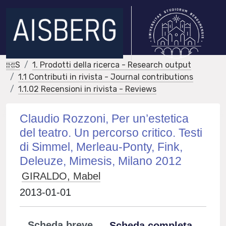
IRIS
1. Prodotti della ricerca - Research output
1.1 Contributi in rivista - Journal contributions
1.1.02 Recensioni in rivista - Reviews
Claudio Rozzoni, Per un’estetica
del teatro. Un percorso critico. Testi
di Simmel, Merleau-Ponty, Fink,
Deleuze, Mimesis, Milano 2012
GIRALDO, Mabel
2013-01-01
Scheda breve
Scheda completa