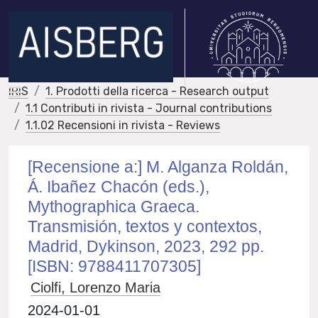
IRIS
1. Prodotti della ricerca - Research output
1.1 Contributi in rivista - Journal contributions
1.1.02 Recensioni in rivista - Reviews
[Recensione a:] M. Alganza Roldán,
Á. Ibañez Chacón (eds.),
Mythographica Graeca.
Transmisión, textos y contextos,
Madrid, Dykinson, 2023, 292 pp.
[ISBN: 9788411707305]
Ciolfi, Lorenzo Maria
2024-01-01