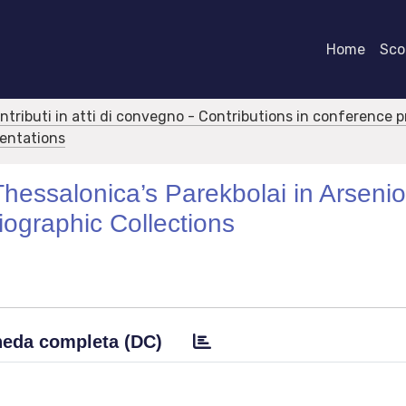
Home
Scor
ontributi in atti di convegno - Contributions in conference 
sentations
Thessalonica’s Parekbolai in Arseni
ographic Collections
eda completa (DC)