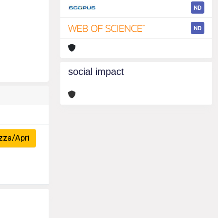
ND
ND
social impact
zza/Apri