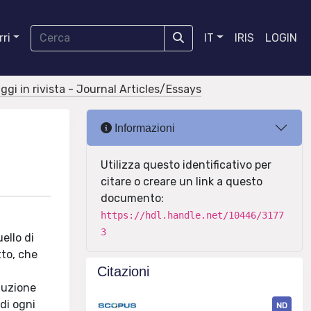
ri
IT
IRIS
LOGIN
aggi in rivista - Journal Articles/Essays
Informazioni
Utilizza questo identificativo per
citare o creare un link a questo
documento:
https://hdl.handle.net/10446/3177
3
uello di
tto, che
Citazioni
i
oduzione
di ogni
ND