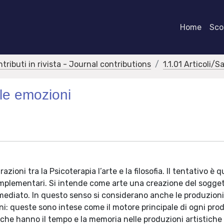
Home
Scor
ntributi in rivista - Journal contributions
1.1.01 Articoli/S
lle emozioni
zioni tra la Psicoterapia l’arte e la filosofia. Il tentativo è q
omplementari. Si intende come arte una creazione del sogge
mmediato. In questo senso si considerano anche le produzion
zioni: queste sono intese come il motore principale di ogni pr
e che hanno il tempo e la memoria nelle produzioni artistiche 