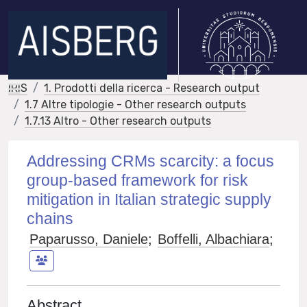
IRIS
1. Prodotti della ricerca - Research output
1.7 Altre tipologie - Other research outputs
1.7.13 Altro - Other research outputs
Addressing CRMs scarcity: a focus
group-based framework for risk
mitigation in Italian strategic supply
chains
Paparusso, Daniele
;
Boffelli, Albachiara
;
Abstract