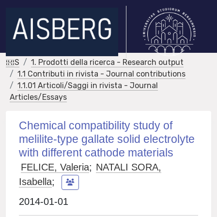
IRIS
1. Prodotti della ricerca - Research output
1.1 Contributi in rivista - Journal contributions
1.1.01 Articoli/Saggi in rivista - Journal
Articles/Essays
Chemical compatibility study of
melilite-type gallate solid electrolyte
with different cathode materials
FELICE, Valeria
;
NATALI SORA,
Isabella
;
2014-01-01