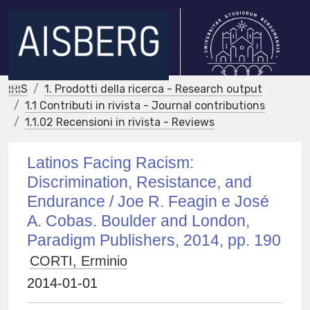
IRIS
1. Prodotti della ricerca - Research output
1.1 Contributi in rivista - Journal contributions
1.1.02 Recensioni in rivista - Reviews
Latinos Facing Racism:
Discrimination, Resistance, and
Endurance / Joe R. Feagin e José
A. Cobas. Boulder and London,
Paradigm Publishers, 2014, pp. 190
CORTI, Erminio
2014-01-01