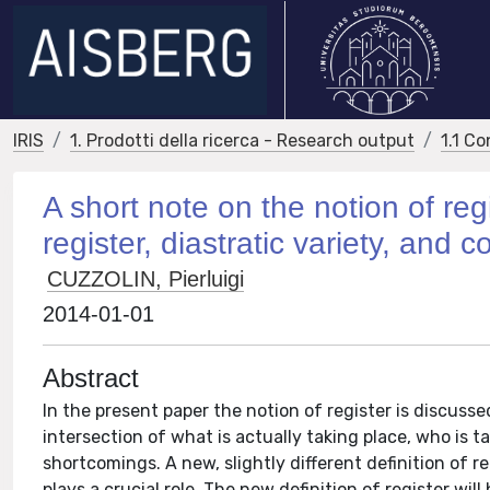
IRIS
1. Prodotti della ricerca - Research output
1.1 Co
A short note on the notion of reg
register, diastratic variety, and
CUZZOLIN, Pierluigi
2014-01-01
Abstract
In the present paper the notion of register is discusse
intersection of what is actually taking place, who is 
shortcomings. A new, slightly different definition of 
plays a crucial role. The new definition of register wi