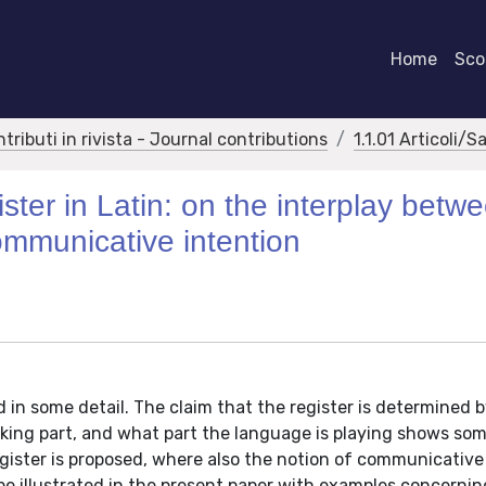
Home
Scor
ntributi in rivista - Journal contributions
1.1.01 Articoli/S
ister in Latin: on the interplay betw
 communicative intention
d in some detail. The claim that the register is determined 
taking part, and what part the language is playing shows so
register is proposed, where also the notion of communicative
ll be illustrated in the present paper with examples concerni