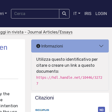
ri
IT
IRIS
LOGIN
aggi in rivista - Journal Articles/Essays
een
Informazioni
Utilizza questo identificativo per
citare o creare un link a questo
documento:
https://hdl.handle.net/10446/3272
7
by the
Citazioni
me
 intention
ND
ng the use