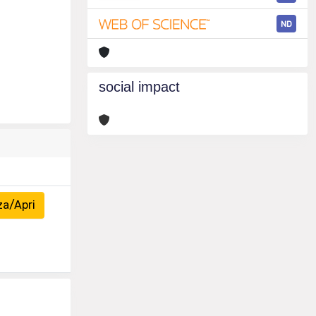
ND
social impact
za/Apri