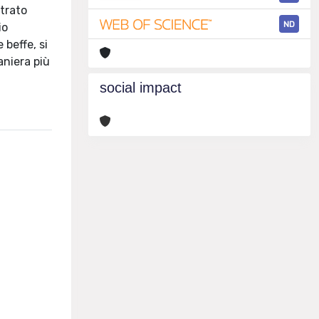
strato
ND
io
 beffe, si
aniera più
social impact