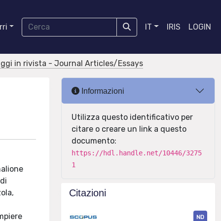
ri
IT
IRIS
LOGIN
aggi in rivista - Journal Articles/Essays
Informazioni
Utilizza questo identificativo per
citare o creare un link a questo
documento:
https://hdl.handle.net/10446/3275
1
malione
 di
Citazioni
ola,
mpiere
ND