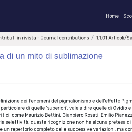
Home
Scor
ntributi in rivista - Journal contributions
1.1.01 Articoli/S
ra di un mito di sublimazione
definizione dei fenomeni del pigmalionismo e dell’effetto Pig
articolare di quelle ‘superiori’, vale a dire quelle di Ovidio e
itici, come Maurizio Bettini, Gianpiero Rosati, Emilio Pianezz
ria selettività, questa ricognizione non ha alcuna pretesa di
re un repertorio completo delle successive variazioni, ma co