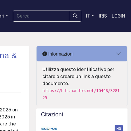
ri
IT
IRIS
LOGIN
ena &
Informazioni
Utilizza questo identificativo per
citare o creare un link a questo
documento:
https://hdl.handle.net/10446/3281
25
 2025 on
Citazioni
2025 in
hare the
ND
supported