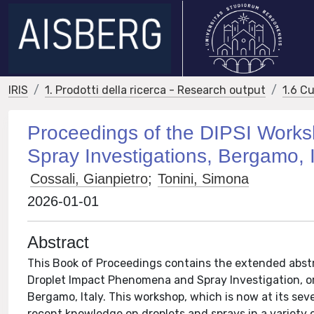
IRIS
1. Prodotti della ricerca - Research output
1.6 Cu
Proceedings of the DIPSI Work
Spray Investigations, Bergamo, 
Cossali, Gianpietro
;
Tonini, Simona
2026-01-01
Abstract
This Book of Proceedings contains the extended abstr
Droplet Impact Phenomena and Spray Investigation, o
Bergamo, Italy. This workshop, which is now at its se
recent knowledge on droplets and sprays in a variety o