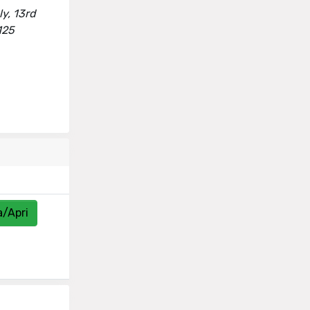
y, 13rd
125
a/Apri