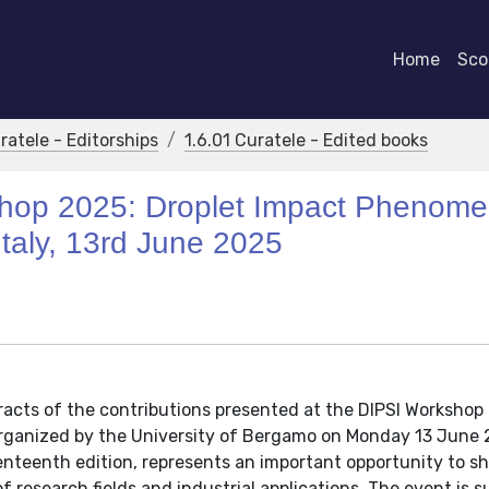
Home
Scor
ratele - Editorships
1.6.01 Curatele - Edited books
shop 2025: Droplet Impact Phenom
Italy, 13rd June 2025
acts of the contributions presented at the DIPSI Workshop
rganized by the University of Bergamo on Monday 13 June 
venteenth edition, represents an important opportunity to s
f research fields and industrial applications. The event is 