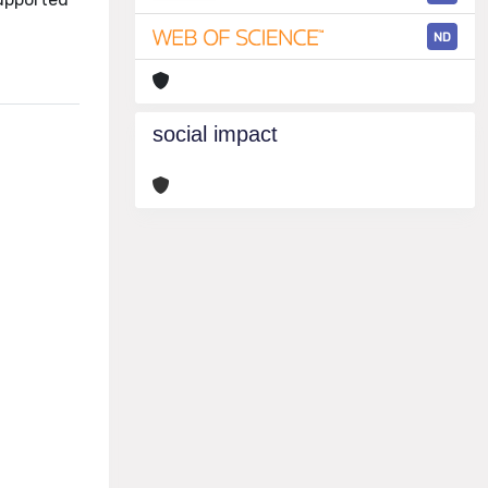
ND
social impact