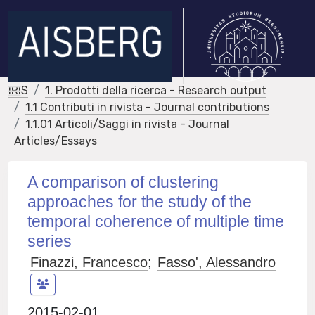
IRIS
1. Prodotti della ricerca - Research output
1.1 Contributi in rivista - Journal contributions
1.1.01 Articoli/Saggi in rivista - Journal
Articles/Essays
A comparison of clustering
approaches for the study of the
temporal coherence of multiple time
series
Finazzi, Francesco
;
Fasso', Alessandro
2015-02-01