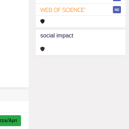
ND
social impact
zza/Apri