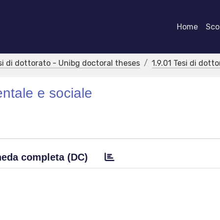
Home
Scor
si di dottorato - Unibg doctoral theses
1.9.01 Tesi di dott
entale e sociale
eda completa (DC)