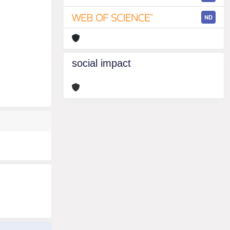
ND
social impact