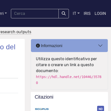
ri
IT
IRIS
LOGIN
r research outputs
to del
Informazioni
Utilizza questo identificativo per
citare o creare un link a questo
documento:
https://hdl.handle.net/10446/3578
0
Citazioni
ND