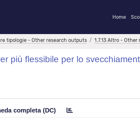
Home
Scor
tre tipologie - Other research outputs
1.7.13 Altro - Othe
er più flessibile per lo svecchiamen
eda completa (DC)