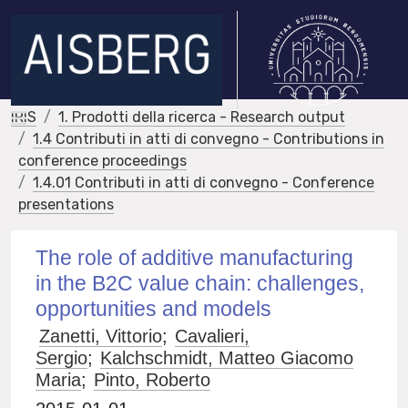
IRIS
1. Prodotti della ricerca - Research output
1.4 Contributi in atti di convegno - Contributions in
conference proceedings
1.4.01 Contributi in atti di convegno - Conference
presentations
The role of additive manufacturing
in the B2C value chain: challenges,
opportunities and models
Zanetti, Vittorio
;
Cavalieri,
Sergio
;
Kalchschmidt, Matteo Giacomo
Maria
;
Pinto, Roberto