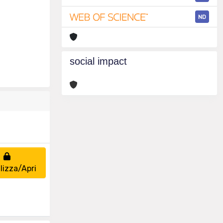
ND
social impact
lizza/Apri