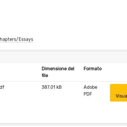
 Chapters/Essays
Dimensione del
Formato
file
pdf
387.01 kB
Adobe
PDF
Visua