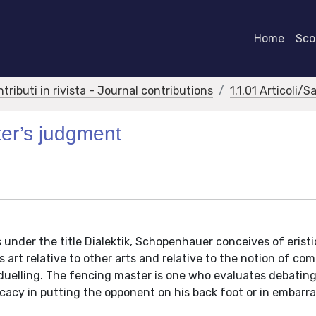
Home
Scor
ntributi in rivista - Journal contributions
1.1.01 Articoli/S
ster’s judgment
under the title Dialektik, Schopenhauer conceives of eristi
is art relative to other arts and relative to the notion of com
of duelling. The fencing master is one who evaluates debati
fficacy in putting the opponent on his back foot or in embar