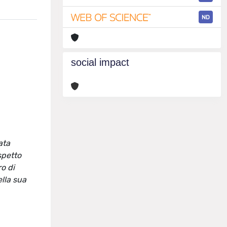
ND
social impact
ata
spetto
ro di
ella sua