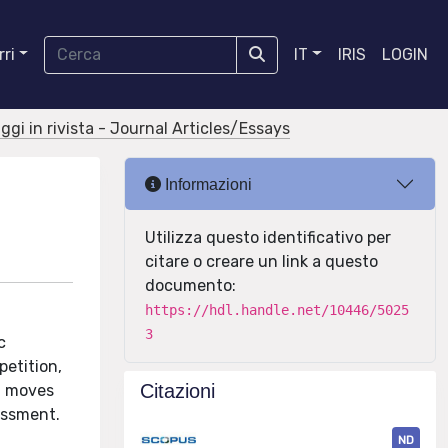
ri
IT
IRIS
LOGIN
aggi in rivista - Journal Articles/Essays
Informazioni
Utilizza questo identificativo per
citare o creare un link a questo
documento:
https://hdl.handle.net/10446/5025
3
c
petition,
Citazioni
ng moves
rassment.
ND