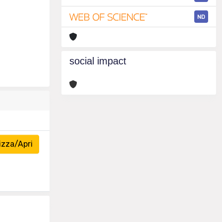
ND
social impact
izza/Apri