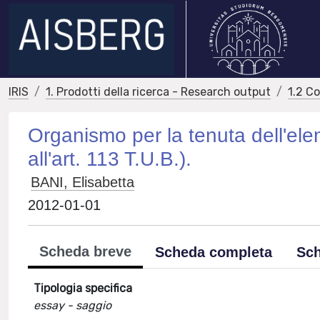
IRIS
1. Prodotti della ricerca - Research output
1.2 C
Organismo per la tenuta dell'ele
all'art. 113 T.U.B.).
BANI, Elisabetta
2012-01-01
Scheda breve
Scheda completa
Sch
Tipologia specifica
essay - saggio