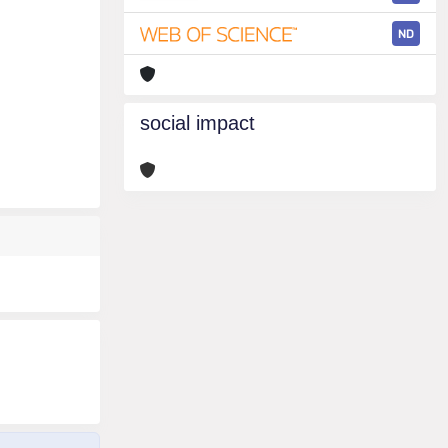
ND
social impact