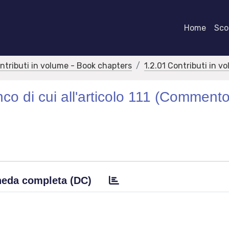
Home
Scor
ontributi in volume - Book chapters
1.2.01 Contributi in v
nco di cui all'articolo 111 (Comment
eda completa (DC)