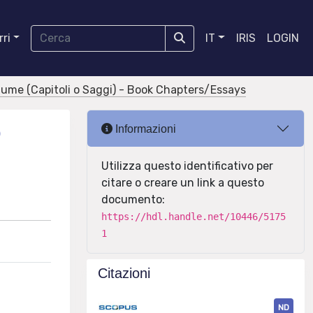
ri
IT
IRIS
LOGIN
olume (Capitoli o Saggi) - Book Chapters/Essays
o
Informazioni
Utilizza questo identificativo per
citare o creare un link a questo
documento:
https://hdl.handle.net/10446/5175
1
Citazioni
ND