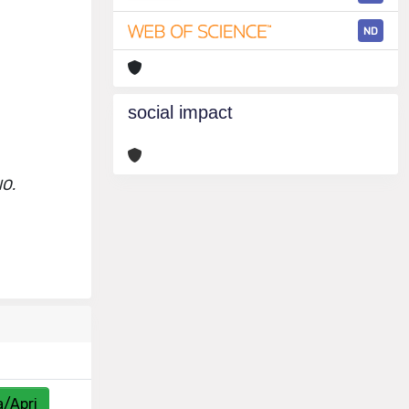
ND
social impact
NO.
a/Apri