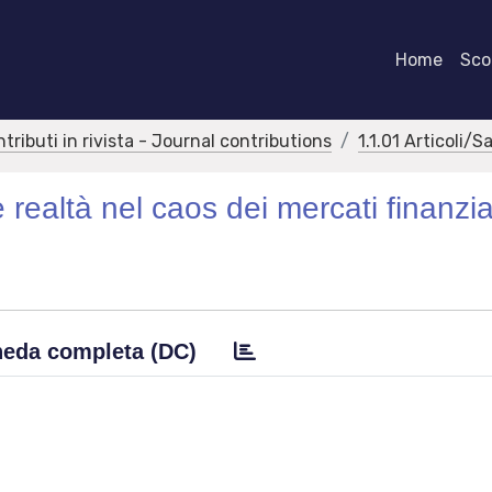
Home
Scor
ntributi in rivista - Journal contributions
1.1.01 Articoli/S
 realtà nel caos dei mercati finanzia
eda completa (DC)