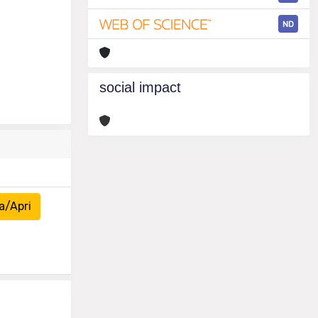
ND
social impact
a/Apri