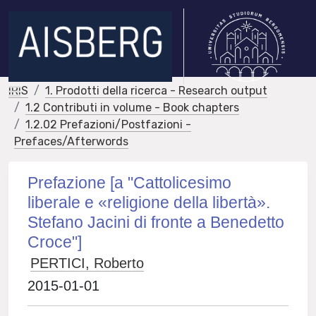
IRIS
1. Prodotti della ricerca - Research output
1.2 Contributi in volume - Book chapters
1.2.02 Prefazioni/Postfazioni -
Prefaces/Afterwords
Prefazione [a "Cattolicesimo
liberale e «religione della libertà».
Stefano Jacini di fronte a Benedetto
Croce"]
PERTICI, Roberto
2015-01-01