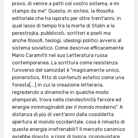
provo, di venire a patti col vostro sistema, e mi
stampo da me". Questa, in sintesi, la filosofia
editoriale che ha ispirato per oltre trent'anni, in
quel lasso di tempo tra la morte di Stalin e la
perestrojka, pubblicisti, scrittori e poeti ma
anche filosofi, teologi, ideologi politici avversi al
sistema sovietico. Come descrive efficacemente
Mario Caramitti nel suo Letteratura russa
contemporanea. La scrittura come resistenza
l'universo del samizdat è "magicamente unico,
pioneristico, fitto di contenuti estetici come una
foresta[...] in cui la creazione letteraria,
regredendo a dinamiche in qualche modo
atemporali, trova nella clandestinità fervore ed
energie inimmaginabili per il mondo moderno". A
distanza di più di vent'anni dalla cosiddetta
apertura al mondo occidentale, cosa è rimasto di
queste energie irrefrenabili? Il mercato canonico
avrebbe dovuto, a rigor di logica, riconquistare