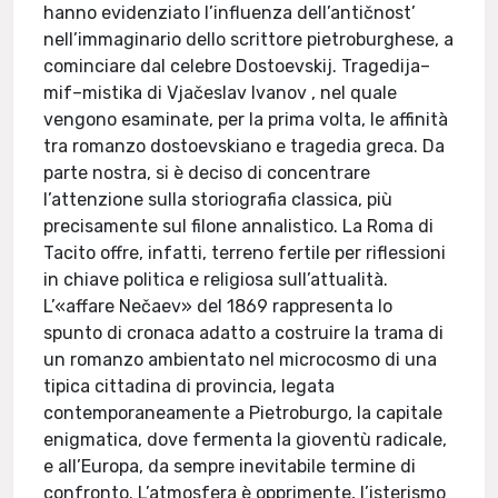
hanno evidenziato l’influenza dell’antičnost’
nell’immaginario dello scrittore pietroburghese, a
cominciare dal celebre Dostoevskij. Tragedija–
mif–mistika di Vjačeslav Ivanov , nel quale
vengono esaminate, per la prima volta, le affinità
tra romanzo dostoevskiano e tragedia greca. Da
parte nostra, si è deciso di concentrare
l’attenzione sulla storiografia classica, più
precisamente sul filone annalistico. La Roma di
Tacito offre, infatti, terreno fertile per riflessioni
in chiave politica e religiosa sull’attualità.
L’«affare Nečaev» del 1869 rappresenta lo
spunto di cronaca adatto a costruire la trama di
un romanzo ambientato nel microcosmo di una
tipica cittadina di provincia, legata
contemporaneamente a Pietroburgo, la capitale
enigmatica, dove fermenta la gioventù radicale,
e all’Europa, da sempre inevitabile termine di
confronto. L’atmosfera è opprimente, l’isterismo