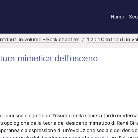
Home
Scor
ontributi in volume - Book chapters
1.2.01 Contributi in v
tura mimetica dell'osceno
e origini sociologiche dell'osceno nella società tardo moderna
antropologiche della teoria del desiderio mimetico di René Gir
mporanea sia espressione di un'evoluzione sociale del desider
 caricaturale del desiderio rivendicativo di attirare l'attenz