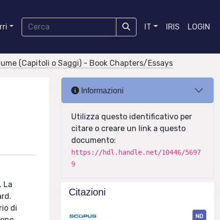
ri
IT
IRIS
LOGIN
olume (Capitoli o Saggi) - Book Chapters/Essays
Informazioni
Utilizza questo identificativo per
citare o creare un link a questo
documento:
https://hdl.handle.net/10446/5697
9
. La
Citazioni
ard.
io di
ND
ione