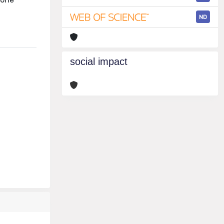
ND
social impact