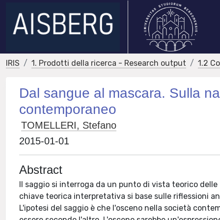
IRIS
1. Prodotti della ricerca - Research output
1.2 C
Dal sangue al mascara. Sulla na
contemporaneo
TOMELLERI, Stefano
2015-01-01
Abstract
Il saggio si interroga da un punto di vista teorico dell
chiave teorica interpretativa si base sulle riflessioni 
L'ipotesi del saggio è che l'osceno nella società conte
essere secondo l'altro. L'osceno sarebbe un'espressione