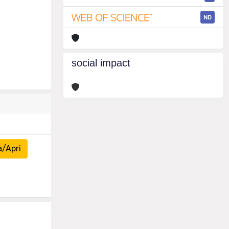
ND
social impact
a/Apri