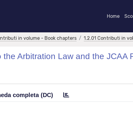
Home
Scor
ontributi in volume - Book chapters
1.2.01 Contributi in v
nto the Arbitration Law and the JCAA 
eda completa (DC)