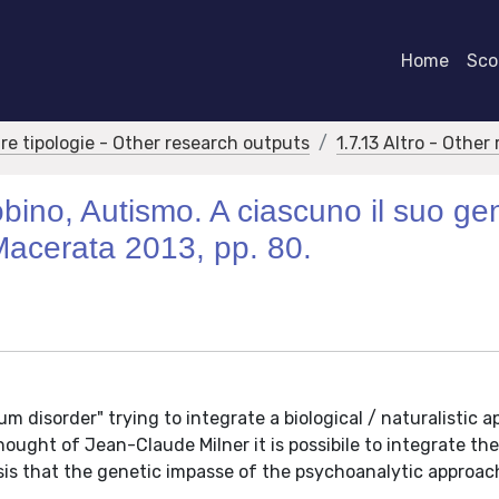
Home
Scor
tre tipologie - Other research outputs
1.7.13 Altro - Othe
bino, Autismo. A ciascuno il suo g
 Macerata 2013, pp. 80.
m disorder" trying to integrate a biological / naturalistic 
ought of Jean-Claude Milner it is possibile to integrate th
esis that the genetic impasse of the psychoanalytic approa