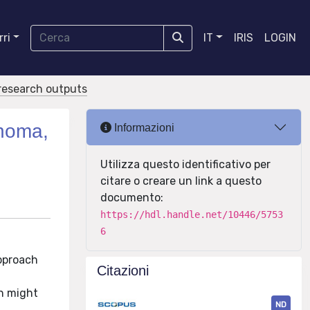
ri
IT
IRIS
LOGIN
r research outputs
enoma,
Informazioni
Utilizza questo identificativo per
citare o creare un link a questo
documento:
https://hdl.handle.net/10446/5753
6
approach
Citazioni
e
ch might
ND