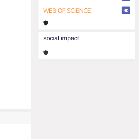
ND
social impact