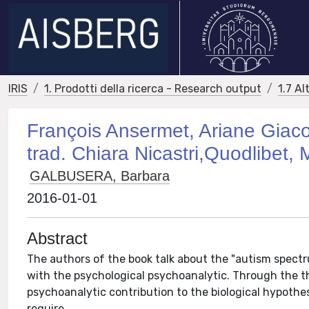
IRIS
1. Prodotti della ricerca - Research output
1.7 Al
François Ansermet, Ariane Giaco
trad. Chiara Nicastri,Quodlibet,
GALBUSERA, Barbara
2016-01-01
Abstract
The authors of the book talk about the "autism spectru
with the psychological psychoanalytic. Through the th
psychoanalytic contribution to the biological hypoth
require.