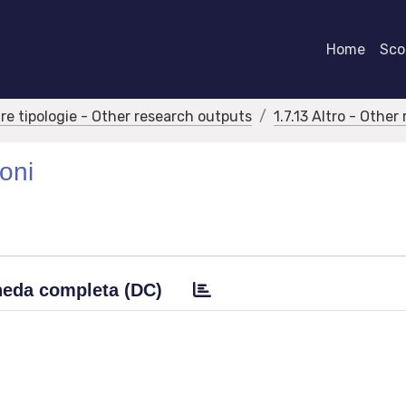
Home
Scor
tre tipologie - Other research outputs
1.7.13 Altro - Othe
ioni
eda completa (DC)