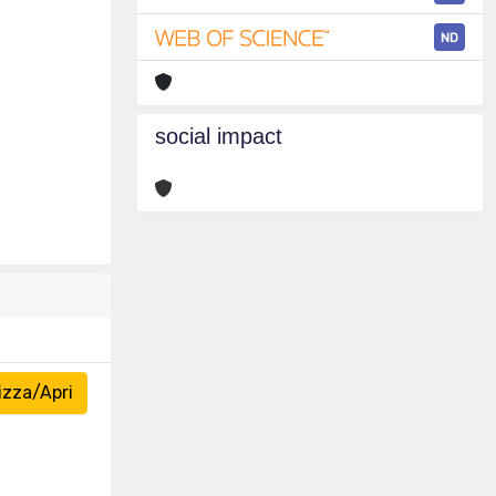
ND
social impact
izza/Apri