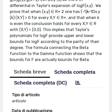
differential in Taylor's expansion of logF(x,y) . We
prove that when (x,y) ∈ R+ 2 one has (-1)k-1Dx,y
(k) (X,Y) > 0 for every X,Y ∈ R+, and that when k
is even the conclusion holds for every X,Y ∈ R
with (X,Y) = (0,0). This implies that Taylor's
polynomials for logF provide upper and lower
bounds for logF according to the parity of their
degree. The formula connecting the Beta
function to the Gamma function shows that the
bounds for F are actually bounds for Beta.
Scheda breve
Scheda completa
Scheda completa (DC)
Tipo di articolo
articolo
Data di pubblicazione