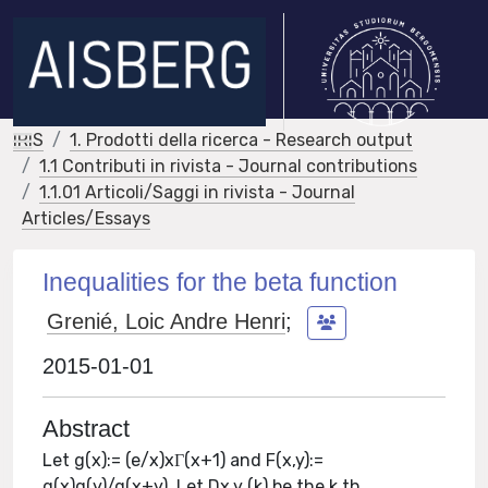
IRIS
1. Prodotti della ricerca - Research output
1.1 Contributi in rivista - Journal contributions
1.1.01 Articoli/Saggi in rivista - Journal
Articles/Essays
Inequalities for the beta function
Grenié, Loic Andre Henri
;
2015-01-01
Abstract
Let g(x):= (e/x)xΓ(x+1) and F(x,y):=
g(x)g(y)/g(x+y). Let Dx,y (k) be the k th