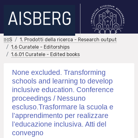
IRIS
1. Prodotti della ricerca - Research output
1.6 Curatele - Editorships
1.6.01 Curatele - Edited books
None excluded. Transforming
schools and learning to develop
inclusive education. Conference
proceedings / Nessuno
escluso.Trasformare la scuola e
l’apprendimento per realizzare
l’educazione inclusiva. Atti del
convegno