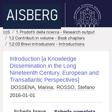
IRIS
1. Prodotti della ricerca - Research output
1.2 Contributi in volume - Book chapters
1.2.03 Brevi introduzioni - Introductions
Introduction [a Knowledge
Dissemination in the Long
Nineteenth Century. European and
Transatlantic Perspectives]
DOSSENA, Marina
;
ROSSO, Stefano
2016-01-01
Scheda breve
Scheda completa