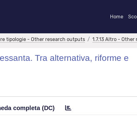
Home
Scor
tre tipologie - Other research outputs
1.7.13 Altro - Othe
Sessanta. Tra alternativa, riforme e
eda completa (DC)