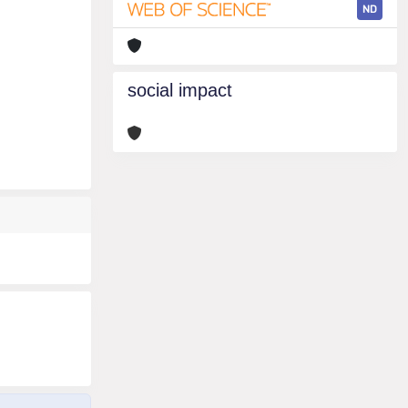
ND
social impact