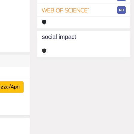
ND
social impact
izza/Apri