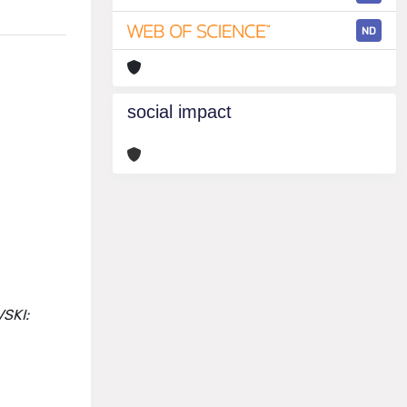
ND
social impact
VSKI: