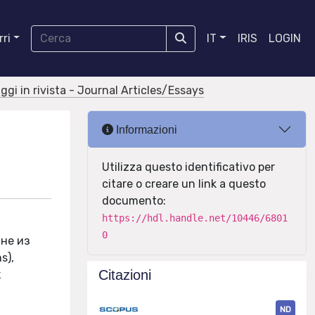
ri
IT
IRIS
LOGIN
aggi in rivista - Journal Articles/Essays
Informazioni
Utilizza questo identificativo per
citare o creare un link a questo
documento:
https://hdl.handle.net/10446/6801
0
не из
s),
Citazioni
к
ND