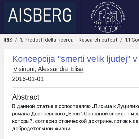
IRIS
1. Prodotti della ricerca - Research output
1.1 Co
Koncepcija "smerti velik ljudej" 
Visinoni, Alessandra Elisa
2016-01-01
Abstract
В данной статье я сопоставляю „Письма к Луцили
романа Достоевского „Бесы“. Основной элемент моег
который, согласно стоической доктрине, готов к с
добродетельной жизни.