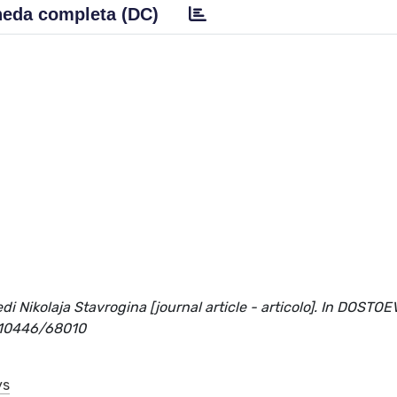
eda completa (DC)
edi Nikolaja Stavrogina [journal article - articolo]. In DOSTOE
t/10446/68010
ys