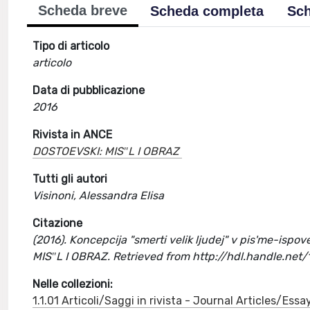
Scheda breve
Scheda completa
Sch
Tipo di articolo
articolo
Data di pubblicazione
2016
Rivista in ANCE
DOSTOEVSKI: MISʺL I OBRAZ
Tutti gli autori
Visinoni, Alessandra Elisa
Citazione
(2016). Koncepcija "smerti velik ljudej" v pis'me-ispov
MISʺL I OBRAZ. Retrieved from http://hdl.handle.ne
Nelle collezioni:
1.1.01 Articoli/Saggi in rivista - Journal Articles/Essa