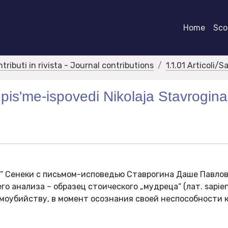
Home
Scor
ntributi in rivista - Journal contributions
1.1.01 Articoli/S
v pis'me-ispovedi Nikolaja Stavrogina
ю“ Сенеки с письмом-исповедью Cтаврогина Даше Павлов
о анализа – образец стоического „мудреца“ (лат. sapien
амоубийству, в момент осознания своей неспособности 