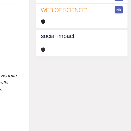
ND
social impact
visabile
ulla
le