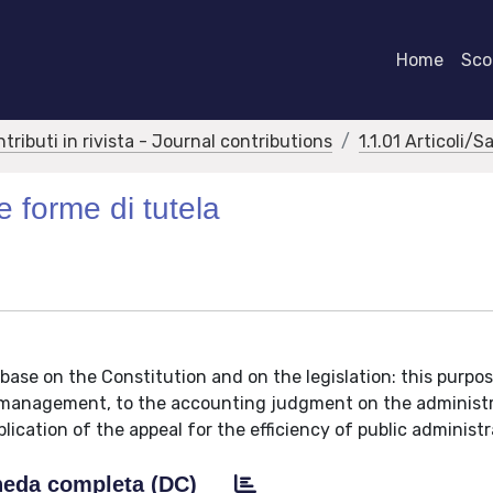
Home
Scor
ntributi in rivista - Journal contributions
1.1.01 Articoli/S
e forme di tutela
 base on the Constitution and on the legislation: this purpo
ve management, to the accounting judgment on the administ
pplication of the appeal for the efficiency of public administr
eda completa (DC)