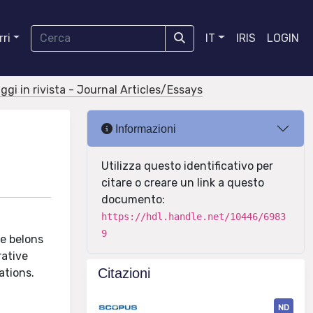
ri
IT
IRIS
LOGIN
aggi in rivista - Journal Articles/Essays
Informazioni
Utilizza questo identificativo per
citare o creare un link a questo
documento:
https://hdl.handle.net/10446/6983
9
se belons
rative
Citazioni
ations.
ND