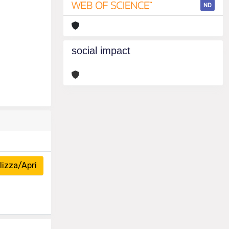
ND
social impact
izza/Apri