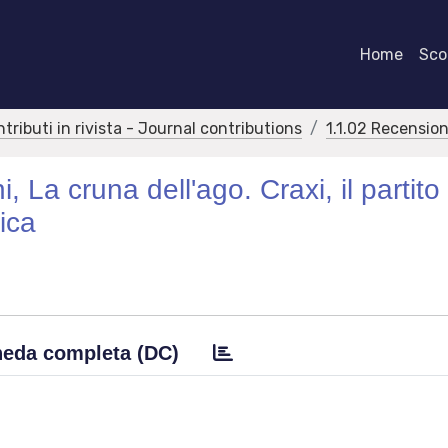
Home
Scor
ntributi in rivista - Journal contributions
1.1.02 Recension
La cruna dell'ago. Craxi, il partito
lica
eda completa (DC)