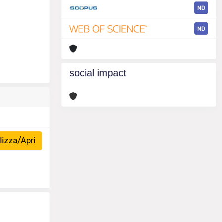
ND
ND
social impact
izza/Apri