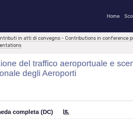
Home
Scor
ontributi in atti di convegno - Contributions in conference 
sentations
uzione del traffico aeroportuale e scen
onale degli Aeroporti
eda completa (DC)