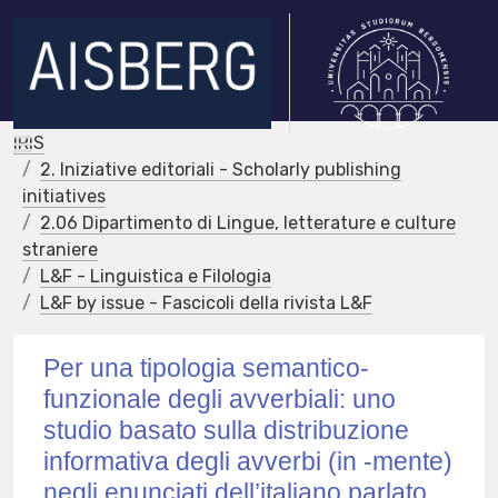
IRIS
2. Iniziative editoriali - Scholarly publishing
initiatives
2.06 Dipartimento di Lingue, letterature e culture
straniere
L&F - Linguistica e Filologia
L&F by issue - Fascicoli della rivista L&F
Per una tipologia semantico-
funzionale degli avverbiali: uno
studio basato sulla distribuzione
informativa degli avverbi (in -mente)
negli enunciati dell’italiano parlato