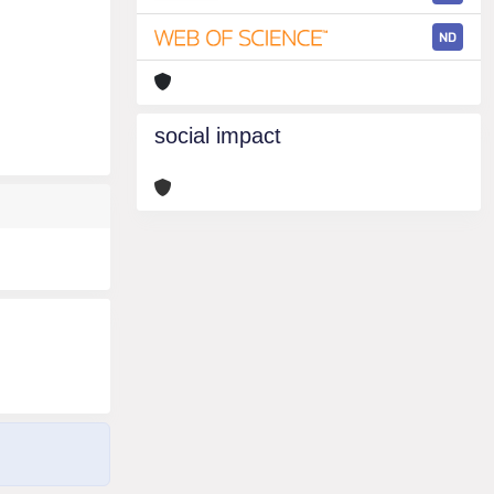
ND
social impact