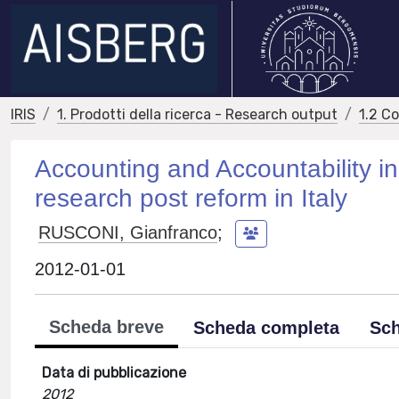
IRIS
1. Prodotti della ricerca - Research output
1.2 C
Accounting and Accountability in
research post reform in Italy
RUSCONI, Gianfranco
;
2012-01-01
Scheda breve
Scheda completa
Sch
Data di pubblicazione
2012