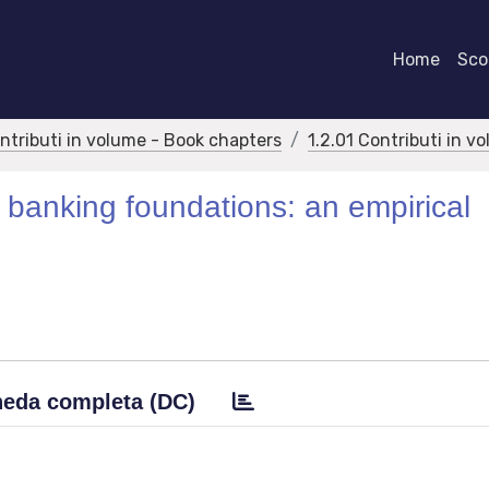
Home
Scor
ontributi in volume - Book chapters
1.2.01 Contributi in v
 banking foundations: an empirical
eda completa (DC)